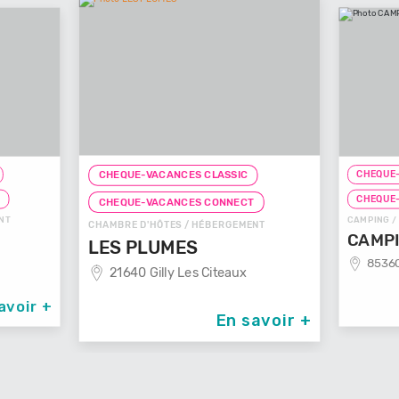
CHEQUE-
CHEQUE-VACANCES CLASSIC
T
CHEQUE
CHEQUE-VACANCES CONNECT
NT
CAMPING /
CHAMBRE D'HÔTES / HÉBERGEMENT
CAMPI
LES PLUMES
85360
21640 Gilly Les Citeaux
avoir +
En savoir +