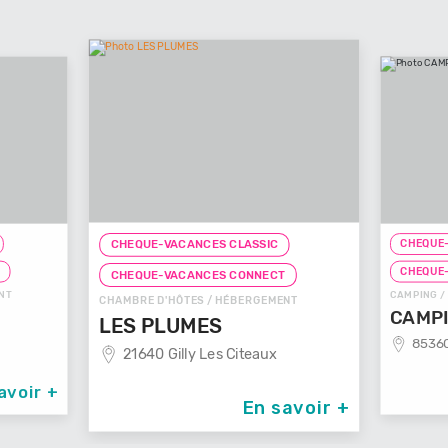
CHEQUE-
CHEQUE-VACANCES CLASSIC
T
CHEQUE
CHEQUE-VACANCES CONNECT
NT
CAMPING /
CHAMBRE D'HÔTES / HÉBERGEMENT
CAMPI
LES PLUMES
85360
21640 Gilly Les Citeaux
avoir +
En savoir +