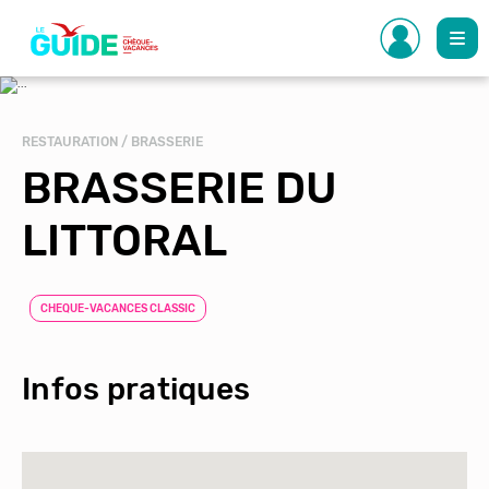
Aller
au
contenu
principal
RESTAURATION / BRASSERIE
BRASSERIE DU
LITTORAL
CHEQUE-VACANCES CLASSIC
Infos pratiques