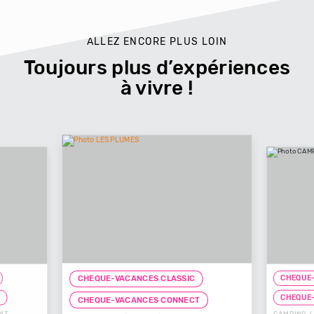
ALLEZ ENCORE PLUS LOIN
Toujours plus d’expériences
à vivre !
CHEQUE-
CHEQUE-VACANCES CLASSIC
T
CHEQUE
CHEQUE-VACANCES CONNECT
NT
CAMPING /