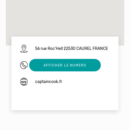
56 rue Roc'Hell 22530 CAUREL FRANCE
0296671100
AFFICHER LE NUMERO
captaincook.fr