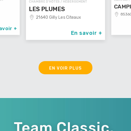
CHAMBRE D'HÔTES / HÉBERGEMENT
CAMPI
LES PLUMES
85360
21640 Gilly Les Citeaux
avoir +
En savoir +
EN VOIR PLUS
Team Classic,