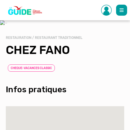
Aller
au
contenu
principal
RESTAURATION / RESTAURANT TRADITIONNEL
CHEZ FANO
CHEQUE-VACANCES CLASSIC
Infos pratiques