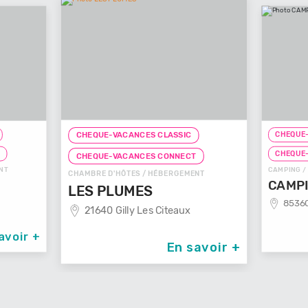
CHEQUE-VA
CHEQUE-VACANCES CLASSIC
CHEQUE-V
CHEQUE-VACANCES CONNECT
CAMPING / H
CHAMBRE D'HÔTES / HÉBERGEMENT
CAMPIN
LES PLUMES
85360 L
21640 Gilly Les Citeaux
voir +
En savoir +