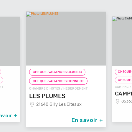
CHEQUE-
CHEQUE-VACANCES CLASSIC
T
CHEQUE
CHEQUE-VACANCES CONNECT
NT
CAMPING /
CHAMBRE D'HÔTES / HÉBERGEMENT
CAMPI
LES PLUMES
85360
21640 Gilly Les Citeaux
avoir +
En savoir +