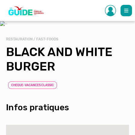
Aller
au
contenu
principal
RESTAURATION / FAST-FOODS
BLACK AND WHITE
BURGER
CHEQUE-VACANCES CLASSIC
Infos pratiques