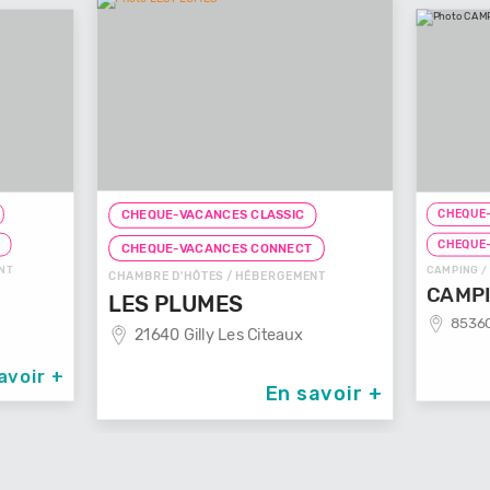
CHEQUE-
CHEQUE-VACANCES CLASSIC
T
CHEQUE
CHEQUE-VACANCES CONNECT
NT
CAMPING /
CHAMBRE D'HÔTES / HÉBERGEMENT
CAMPI
LES PLUMES
85360
21640 Gilly Les Citeaux
avoir +
En savoir +