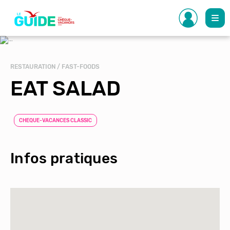
Aller
au
contenu
principal
RESTAURATION / FAST-FOODS
EAT SALAD
CHEQUE-VACANCES CLASSIC
Infos pratiques