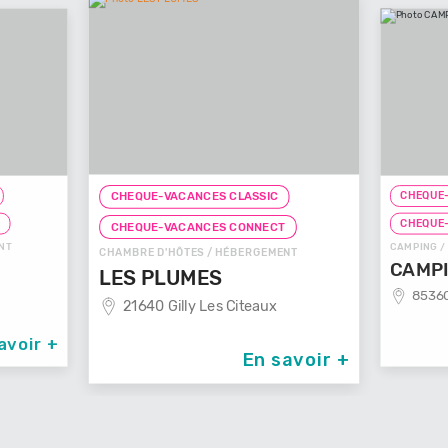
CHEQUE-VACANC
CHEQUE-VACANCES CLASSIC
CHEQUE-VACANC
CHEQUE-VACANCES CONNECT
CAMPING / HÉBER
CHAMBRE D'HÔTES / HÉBERGEMENT
CAMPING 
LES PLUMES
85360 La Tr
21640 Gilly Les Citeaux
 +
En savoir +