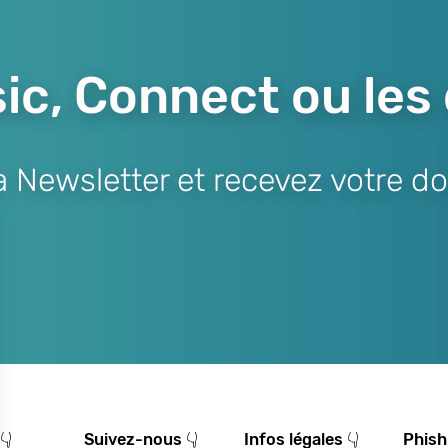
ic, Connect ou les
Newsletter et recevez votre do
👇
Suivez-nous 👇
Infos légales 👇
Phish