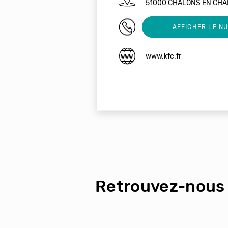
51000 CHALONS EN CH
03 26 26 50 58
AFFICHER LE N
www.kfc.fr
Retrouvez-nous 