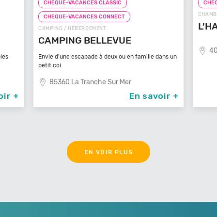
CHEQUE-VACANCES CLASSIC
CHEQ
CHAMBRE D'HÔTES / HÉBERGEMENT
CHE
L'HACIENDA
GÎTE /
LES
40400 Tartas
ans un
Un Vér
son sp
87
oir +
En savoir +
EN VOIR PLUS