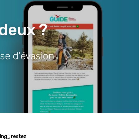
 deux ?
se d'évasion !
ing : restez