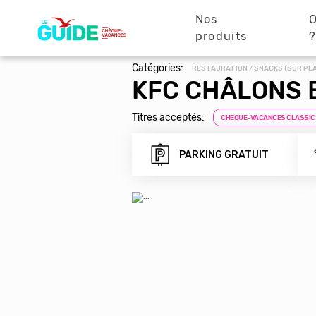
Navigation
Aller
au
Nos
O
principale
contenu
produits
principal
Catégories:
RESTAURATION / SNACKS (SUR PL
KFC CHÂLONS
Titres acceptés:
CHEQUE-VACANCES CLASSIC
PARKING GRATUIT