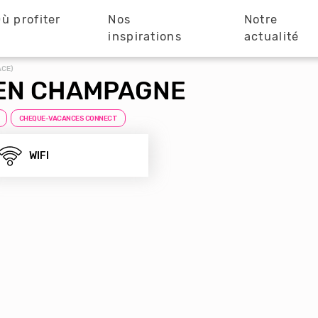
ù profiter
Nos
Notre
?
inspirations
actualité
ACE)
 EN CHAMPAGNE
CHEQUE-VACANCES CONNECT
WIFI