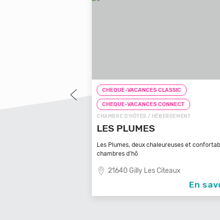
CLASSIC
CHEQUE-VACANCES CLASSIC
 CONNECT
CHEQUE-VACANCES CONNECT
HÉBERGEMENT
CAMPING / HÉBERGEMENT
CAMPING BELLEVUE
leureuses et confortables
Envie d'une escapade à deux ou en famille
petit coi
 Citeaux
85360 La Tranche Sur Mer
En savoir +
En sa