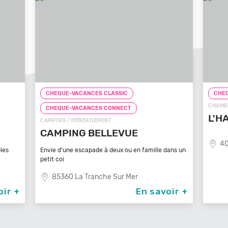
CHEQUE-VACANCES CLASSIC
CH
CHAMBRE D'HÔTES / HÉBERGEMENT
CH
L'HACIENDA
GÎTE
LE
40400 Tartas
 dans un
Un Vé
son s
8
voir +
En savoir +