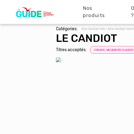
Navigation
Aller
au
Nos
O
principale
contenu
produits
principal
Catégories:
RESTAURATION / RESTAURATION R
LE CANDIOT
Titres acceptés:
CHEQUE-VACANCES CLASSIC