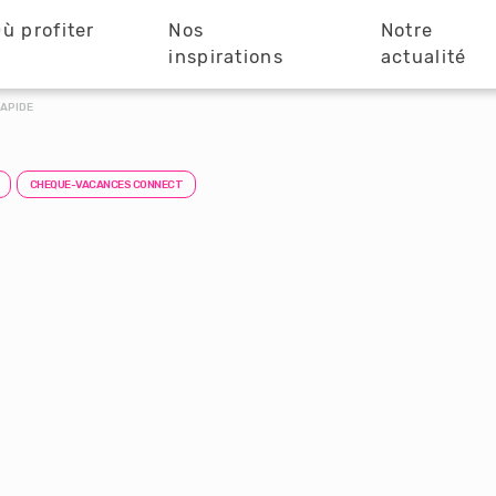
ù profiter
Nos
Notre
?
inspirations
actualité
APIDE
CHEQUE-VACANCES CONNECT