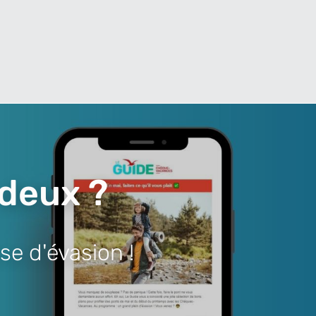
 deux ?
se d'évasion !