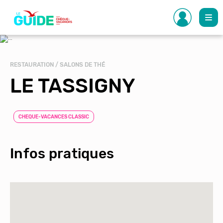
Aller
au
contenu
principal
RESTAURATION / SALONS DE THÉ
LE TASSIGNY
CHEQUE-VACANCES CLASSIC
Infos pratiques