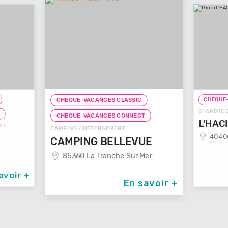
CHEQUE-
CHEQUE-VACANCES CLASSIC
CHAMBRE D
T
CHEQUE-VACANCES CONNECT
L'HAC
NT
CAMPING / HÉBERGEMENT
40400
CAMPING BELLEVUE
85360 La Tranche Sur Mer
avoir +
En savoir +