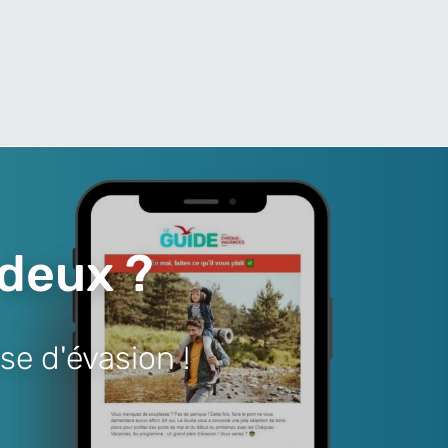
 deux ?
se d'évasion !