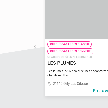
CES CLASSIC
CHEQUE-VACANCES CLASSIC
NCES CONNECT
CHEQUE-VACANCES CONNECT
S / HÉBERGEMENT
CAMPING / HÉBERGEMENT
MES
CAMPING BELLEVUE
x chaleureuses et confortables
Envie d'une escapade à deux ou en fa
petit coi
 Les Citeaux
85360 La Tranche Sur Mer
En savoir +
En