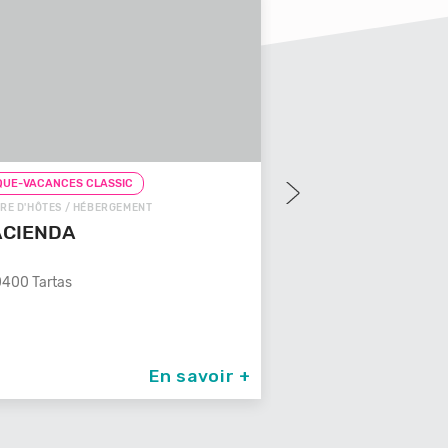
UE-VACANCES CLASSIC
CHEQUE-VACANCES CLAS
RE D'HÔTES / HÉBERGEMENT
CHEQUE-VACANCES CON
ACIENDA
GÎTE / HÉBERGEMENT
LES 3 CLEFS DE
400 Tartas
Un Véritable temple de dou
son spa
87260 St Jean Ligou
En savoir +