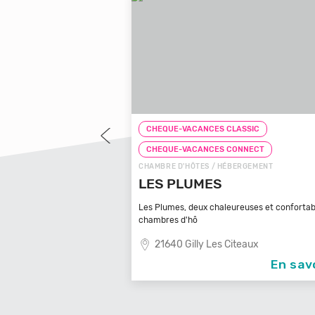
LASSIC
CHEQUE-VACANCES CLASSIC
CONNECT
CHEQUE-VACANCES CONNECT
BERGEMENT
CHAMBRE D'HÔTES / HÉBERGEMENT
 D'ARBOUSSE
LES PLUMES
usse ! Notre gîte et
Les Plumes, deux chaleureuses et confortab
chambres d'hô
u Gard
21640 Gilly Les Citeaux
En savoir +
En sav