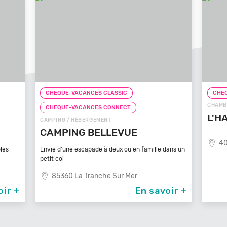
CHEQUE-VACANCES CLASSIC
CHEQ
CHAMB
CHEQUE-VACANCES CONNECT
L'H
CAMPING / HÉBERGEMENT
CAMPING BELLEVUE
40
les
Envie d'une escapade à deux ou en famille dans un
petit coi
85360 La Tranche Sur Mer
oir +
En savoir +