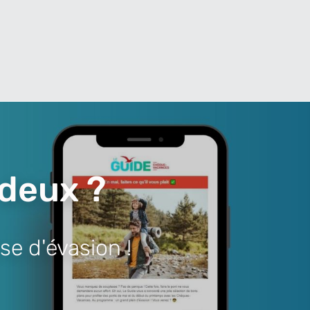
 deux ?
se d'évasion !