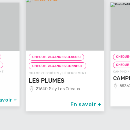
CHEQUE-
CHEQUE-VACANCES CLASSIC
T
CHEQUE
CHEQUE-VACANCES CONNECT
NT
CAMPING /
CHAMBRE D'HÔTES / HÉBERGEMENT
CAMPI
LES PLUMES
85360
21640 Gilly Les Citeaux
avoir +
En savoir +