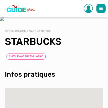
Aller
au
contenu
principal
RESTAURATION / SALONS DE THÉ
STARBUCKS
CHEQUE-VACANCES CLASSIC
Infos pratiques