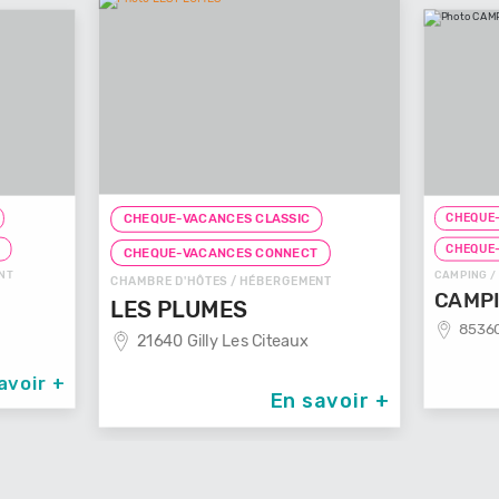
CHEQUE-
CHEQUE-VACANCES CLASSIC
T
CHEQUE
CHEQUE-VACANCES CONNECT
NT
CAMPING /
CHAMBRE D'HÔTES / HÉBERGEMENT
CAMPI
LES PLUMES
85360
21640 Gilly Les Citeaux
avoir +
En savoir +