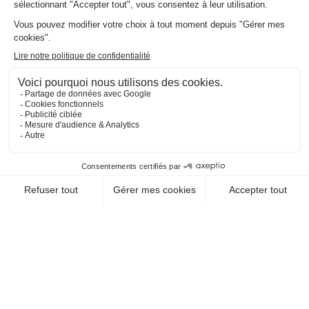
EN SAVOIR +
CHEQUE-VACANCES CLASSIC
ARTS - CULTURE - DÉCOUVERTE / CENTRE
CULTUREL
ESPACE MUNICIPAL
LOUIS ARAGON
77100 Meaux
EN SAVOIR +
CHEQUE-VACANCES CLASSIC
CHEQUE-VACANCES CONNECT
ARTS - CULTURE - DÉCOUVERTE / MJC
MJC ANIMATHEQUE
92330 Sceaux