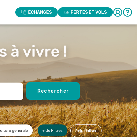
ÉCHANGES
PERTES ET VOLS
 à vivre !
Rechercher
ulture générale
+ de Filtres
Réinitialiser