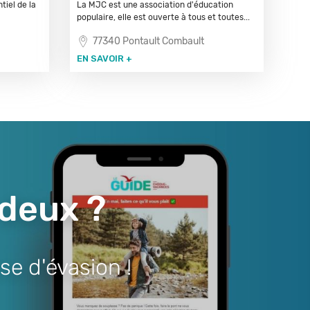
iel de la
La MJC est une association d'éducation
populaire, elle est ouverte à tous et toutes...
77340 Pontault Combault
EN SAVOIR +
 deux ?
se d'évasion !