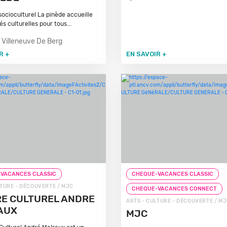
socioculturel La pinède accueille
és culturelles pour tous...
 Villeneuve De Berg
R +
EN SAVOIR +
VACANCES CLASSIC
CHEQUE-VACANCES CLASSIC
LTURE - DÉCOUVERTE / MJC
CHEQUE-VACANCES CONNECT
E CULTUREL ANDRE
ARTS - CULTURE - DÉCOUVERTE / M
AUX
MJC