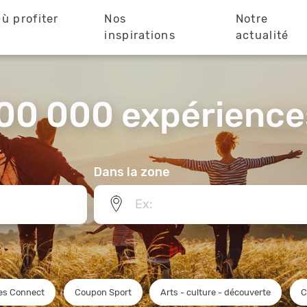
ù profiter
Nos
Notre
?
inspirations
actualité
00 000 expériences
Dans la zone
es Connect
Coupon Sport
Arts - culture - découverte
C