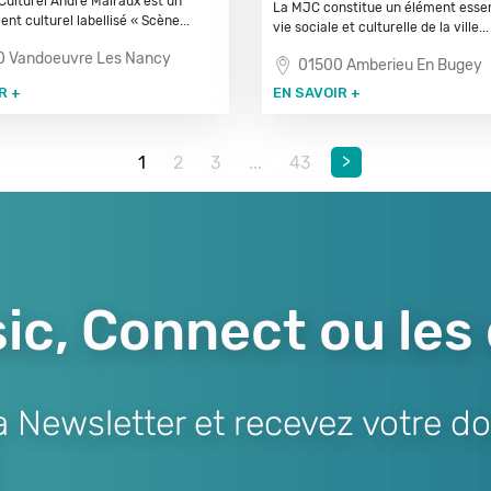
Culturel André Malraux est un
La MJC constitue un élément essent
nt culturel labellisé « Scène...
vie sociale et culturelle de la ville...
 Vandoeuvre Les Nancy
01500 Amberieu En Bugey
R +
EN SAVOIR +
>
1
2
3
...
43
ic, Connect ou les
Newsletter et recevez votre do