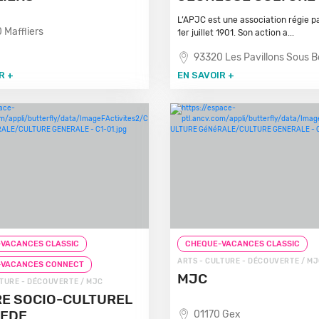
L’APJC est une association régie par
 Maffliers
1er juillet 1901. Son action a...
93320 Les Pavillons Sous B
R +
EN SAVOIR +
VACANCES CLASSIC
CHEQUE-VACANCES CLASSIC
ARTS - CULTURE - DÉCOUVERTE / M
-VACANCES CONNECT
MJC
LTURE - DÉCOUVERTE / MJC
E SOCIO-CULTUREL
NEDE
01170 Gex