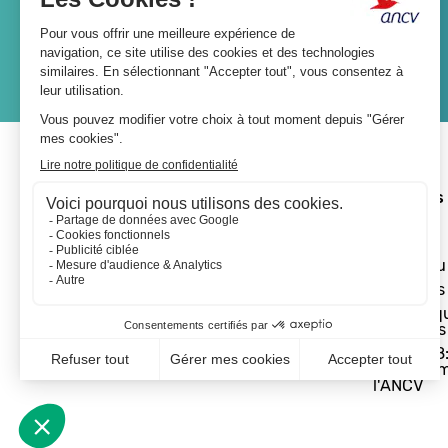
JE M'ABONNE
A propos 
L'ANCV
Le réseau
Les actus
Les Chèq
Vacances
Départ 18:
programm
l'ANCV