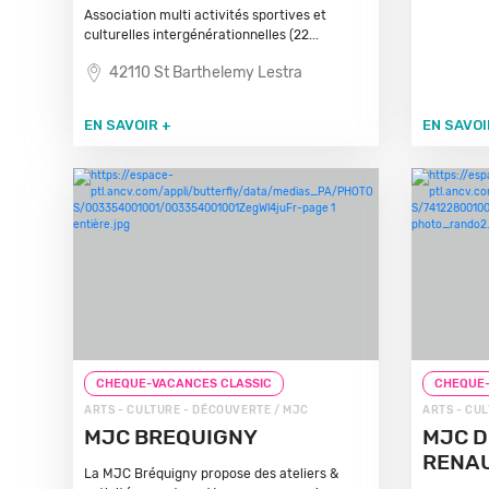
Association multi activités sportives et
culturelles intergénérationnelles (22...
42110 St Barthelemy Lestra
EN SAVOIR +
EN SAVOI
CHEQUE-VACANCES CLASSIC
CHEQUE-
ARTS - CULTURE - DÉCOUVERTE / MJC
ARTS - CU
MJC BREQUIGNY
MJC D
RENA
La MJC Bréquigny propose des ateliers &