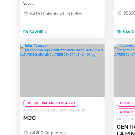
Vous...
95560
54170 Colombey Les Belles
EN SAVOIR +
EN SAVOI
CHEQUE-VACANCES CLASSIC
CHEQUE-
ARTS - CULTURE - DÉCOUVERTE / MJC
CHEQUE
MJC
ARTS - CU
CENTR
LA PI
84200 Carpentras