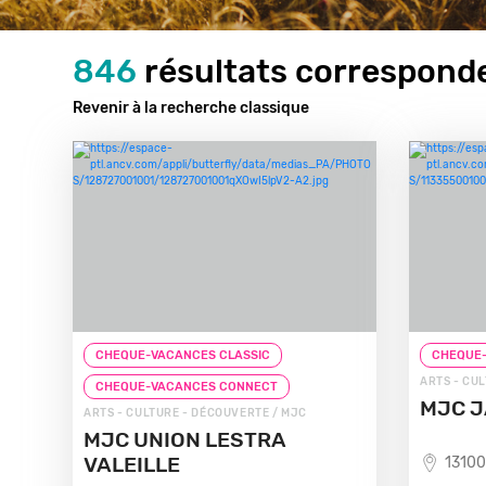
846
résultats corresponde
Revenir à la recherche classique
CHEQUE-VACANCES CLASSIC
CHEQUE-
ARTS - CU
CHEQUE-VACANCES CONNECT
MJC J
ARTS - CULTURE - DÉCOUVERTE / MJC
MJC UNION LESTRA
VALEILLE
13100