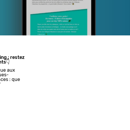
ing : restez
nts👇
ue aux
ues-
ces : que
?