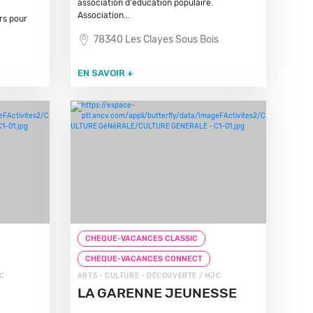
association d'éducation populaire.
Association...
irs pour
78340 Les Clayes Sous Bois
EN SAVOIR +
CHEQUE-VACANCES CLASSIC
CHEQUE-VACANCES CONNECT
JC
ARTS - CULTURE - DÉCOUVERTE / MJC
LA GARENNE JEUNESSE