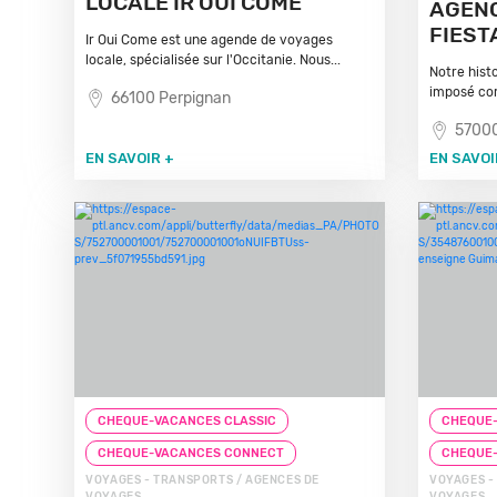
LOCALE IR OUI COME
AGEN
FIEST
Ir Oui Come est une agende de voyages
locale, spécialisée sur l'Occitanie. Nous...
Notre hist
imposé com
66100 Perpignan
5700
EN SAVOIR +
EN SAVOI
CHEQUE-VACANCES CLASSIC
CHEQUE-
CHEQUE-VACANCES CONNECT
CHEQUE
VOYAGES - TRANSPORTS / AGENCES DE
VOYAGES -