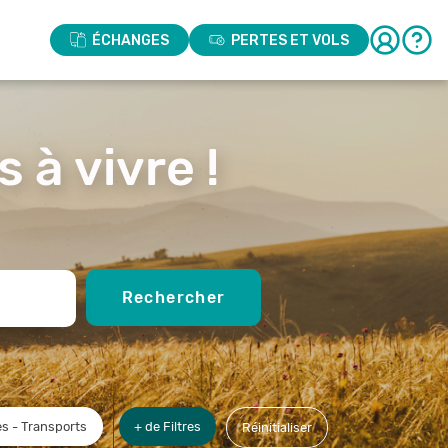
ÉCHANGES
PERTES ET VOLS
 à vivre !
Rechercher
s - Transports
+ de Filtres
Réinitialiser