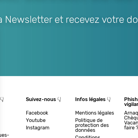
Newsletter et recevez votre do
👇
Suivez-nous 👇
Infos légales 👇
Phish
vigila
Facebook
Mentions légales
Arnaq
Chèq
Youtube
Politique de
Vacan
protection des
Instagram
faire 
données
ues-
Conditions