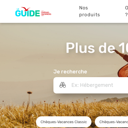
Navigation
Aller
au
Nos
O
principale
contenu
produits
principal
Plus de 1
Je recherche
Chèques-Vacances Classic
Chèques-Vacanc