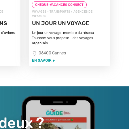
CHEQUE-VACANCES CONNECT
DE
VOYAGES - TRANSPORTS / AGENCES DE
VOYAGES
ONS
UN JOUR UN VOYAGE
 d'avions,
Un jour un voyage, membre du réseau
Tourcom vous propose - des voyages
organisés...
06400 Cannes
EN SAVOIR +
 deux ?