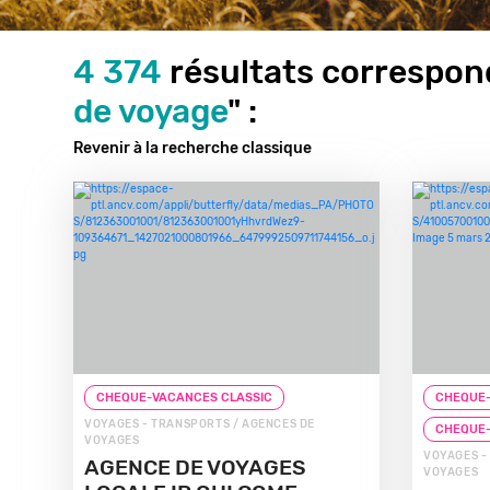
4 374
résultats correspond
de voyage
" :
Revenir à la recherche classique
CHEQUE-VACANCES CLASSIC
CHEQUE-
VOYAGES - TRANSPORTS / AGENCES DE
CHEQUE
VOYAGES
VOYAGES -
AGENCE DE VOYAGES
VOYAGES