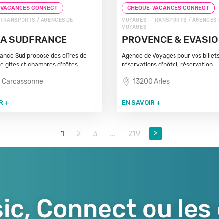
-VACANCES CONNECT
CHEQUE-VACANCES CONNECT
 TRANSPORTS / AGENCES DE
VOYAGES - TRANSPORTS / AGENCES 
VOYAGES
SA SUDFRANCE
PROVENCE & EVASI
rance Sud propose des offres de
Agence de Voyages pour vos billets
de gites et chambres d'hôtes...
réservations d'hôtel, réservation...
 Carcassonne
13200 Arles
R +
EN SAVOIR +
>
1
2
3
...
219
ic, Connect ou les