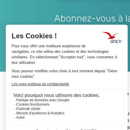
Abonnez-vous à la 
Lien
JE M'ABONNE
A propos 
L'ANCV
Le réseau
Les actus
Les Chèq