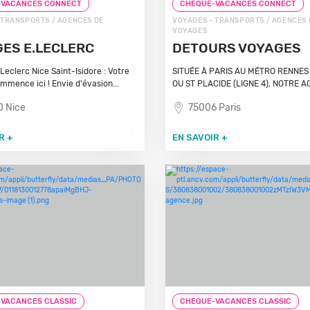
-VACANCES CONNECT
CHEQUE-VACANCES CONNECT
 TRANSPORTS / AGENCES DE
VOYAGES - TRANSPORTS / AGENCES 
VOYAGES
ES E.LECLERC
DETOURS VOYAGES
Leclerc Nice Saint-Isidore : Votre
SITUÉE À PARIS AU MÉTRO RENNES 
mmence ici ! Envie d'évasion...
OU ST PLACIDE (LIGNE 4), NOTRE AG
 Nice
75006 Paris
R +
EN SAVOIR +
VACANCES CLASSIC
CHEQUE-VACANCES CLASSIC