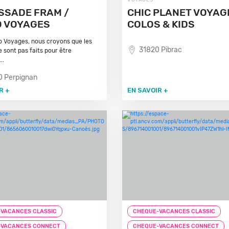
VOYAGES
SSADE FRAM /
CHIC PLANET VOYAG
O VOYAGES
COLOS & KIDS
 Voyages, nous croyons que les
31820 Pibrac
 sont pas faits pour être
..
 Perpignan
R +
EN SAVOIR +
VACANCES CLASSIC
CHEQUE-VACANCES CLASSIC
-VACANCES CONNECT
CHEQUE-VACANCES CONNECT