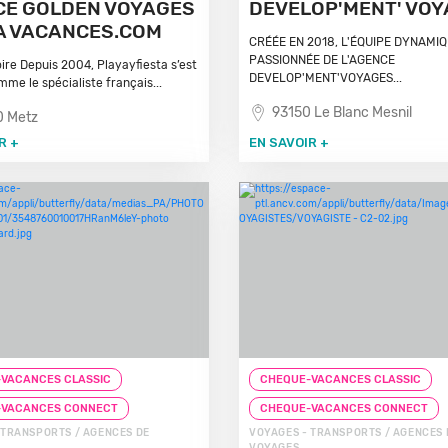
CE GOLDEN VOYAGES
DEVELOP'MENT' VO
A VACANCES.COM
CRÉÉE EN 2018, L'ÉQUIPE DYNAMIQ
PASSIONNÉE DE L'AGENCE
oire Depuis 2004, Playayfiesta s’est
DEVELOP'MENT'VOYAGES...
me le spécialiste français...
93150 Le Blanc Mesnil
0 Metz
R +
EN SAVOIR +
VACANCES CLASSIC
CHEQUE-VACANCES CLASSIC
-VACANCES CONNECT
CHEQUE-VACANCES CONNECT
 TRANSPORTS / AGENCES DE
VOYAGES - TRANSPORTS / AGENCES 