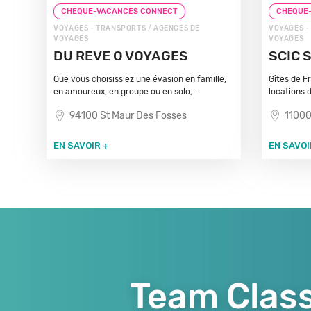
CHEQUE-VACANCES CONNECT
CHEQUE
VOYAGES - TRANSPORTS / AGENCES DE
VOYAGES -
VOYAGES
VOYAGES
DU REVE O VOYAGES
SCIC 
Que vous choisissiez une évasion en famille,
Gîtes de F
en amoureux, en groupe ou en solo,...
locations 
94100 St Maur Des Fosses
11000
EN SAVOIR +
EN SAVOI
Team Class