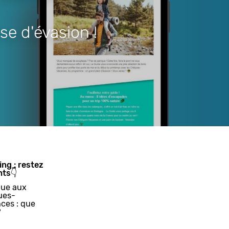
se d'évasion !
ing : restez
nts👇
ue aux
ues-
ces : que
?