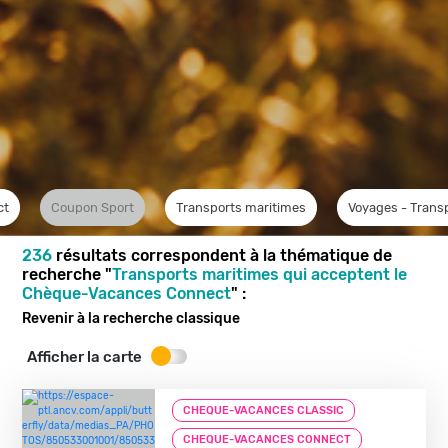
ct
Coupon Sport
Transports maritimes
Voyages - Trans
236
résultats correspondent à la thématique de
recherche "
Transports maritimes qui acceptent le
Chèque-Vacances Connect
" :
Revenir à la recherche classique
Afficher la carte
CHEQUE-VACANCES CLASSIC
CHEQUE-VACANCES CONNECT