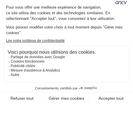
KAPMER
66700 Argeles Sur Mer
EN SAVOIR +
CHEQUE-VACANCES CLASSIC
CHEQUE-VACANCES CONNECT
VOYAGES - TRANSPORTS / CROISIÈRE
VEDETTES SIRÈNES
29160 Crozon
EN SAVOIR +
CHEQUE-VACANCES CLASSIC
CHEQUE-VACANCES CONNECT