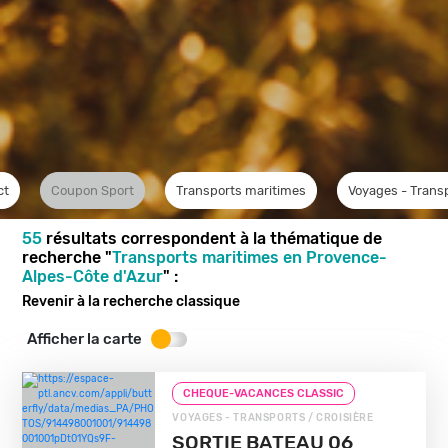
ct
Coupon Sport
Transports maritimes
Voyages - Trans
55
résultats correspondent à la thématique de
recherche "
Transports maritimes en Provence-
Alpes-Côte d'Azur
" :
Revenir à la recherche classique
Afficher la carte
CHEQUE-VACANCES CLASSIC
VOYAGES - TRANSPORTS / CROISIÈRE
SORTIE BATEAU 06