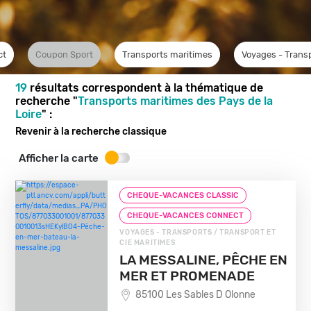
ct
Coupon Sport
Transports maritimes
Voyages - Trans
19
résultats correspondent à la thématique de
recherche "
Transports maritimes des Pays de la
Loire
" :
Revenir à la recherche classique
Afficher la carte
CHEQUE-VACANCES CLASSIC
CHEQUE-VACANCES CONNECT
VOYAGES - TRANSPORTS / TRANSPORT ET
CIE MARITIMES
LA MESSALINE, PÊCHE EN
MER ET PROMENADE
85100 Les Sables D Olonne