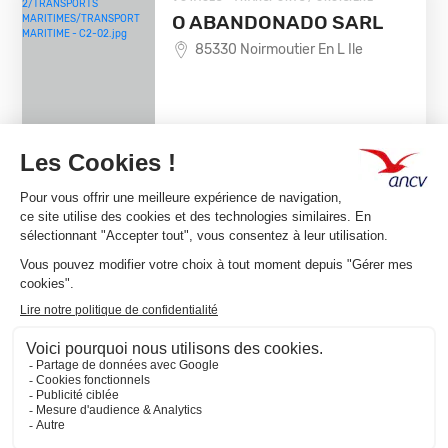
O ABANDONADO SARL
85330 Noirmoutier En L Ile
EN SAVOIR +
CHEQUE-VACANCES CLASSIC
CHEQUE-VACANCES CONNECT
VOYAGES - TRANSPORTS / CROISIÈRE
EMBARCADERE
CAPUCINES
85420 Maille
EN SAVOIR +