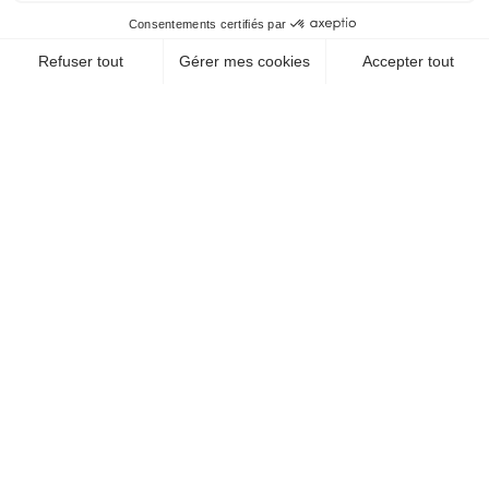
CHEQUE-VACANCES CLASSIC
VOYAGES - TRANSPORTS / TRANSPORT ET
CIE MARITIMES
PENICHE CAP VERT
44000 Nantes
EN SAVOIR +
CHEQUE-VACANCES CLASSIC
CHEQUE-VACANCES CONNECT
VOYAGES - TRANSPORTS / TRANSPORT ET
CIE MARITIMES
BATEAUX NANTAIS
JARDIN DES GOURMETS
44000 Nantes
EN SAVOIR +