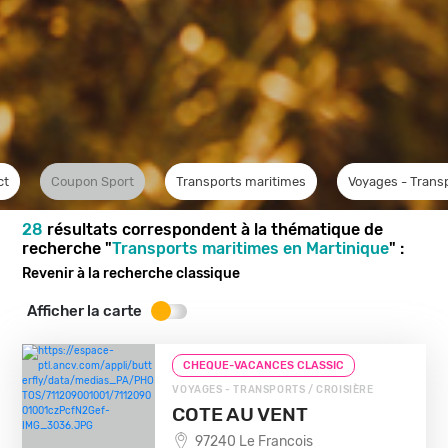
ct
Coupon Sport
Transports maritimes
Voyages - Trans
28
résultats correspondent à la thématique de
recherche "
Transports maritimes en Martinique
" :
Revenir à la recherche classique
Afficher la carte
CHEQUE-VACANCES CLASSIC
VOYAGES - TRANSPORTS / CROISIÈRE
COTE AU VENT
97240 Le Francois