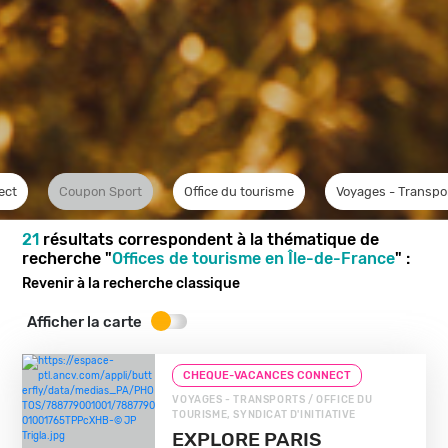
ect
Coupon Sport
Office du tourisme
Voyages - Transpo
21
résultats correspondent à la thématique de
recherche "
Offices de tourisme en Île-de-France
" :
Revenir à la recherche classique
Afficher la carte
CHEQUE-VACANCES CONNECT
VOYAGES - TRANSPORTS / OFFICE DU
TOURISME, SYNDICAT D'INITIATIVE
EXPLORE PARIS