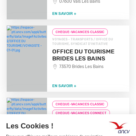
07600 Vals Les Bains
EN SAVOIR +
CHEQUE-VACANCES CLASSIC
VOYAGES - TRANSPORTS / OFFICE DU
TOURISME, SYNDICAT D'INITIATIVE
OFFICE DU TOURISME
BRIDES LES BAINS
73570 Brides Les Bains
EN SAVOIR +
CHEQUE-VACANCES CLASSIC
CHEQUE-VACANCES CONNECT
VOYAGES - TRANSPORTS / OFFICE DU
TOURISME, SYNDICAT D'INITIATIVE
LYON TOURISME &