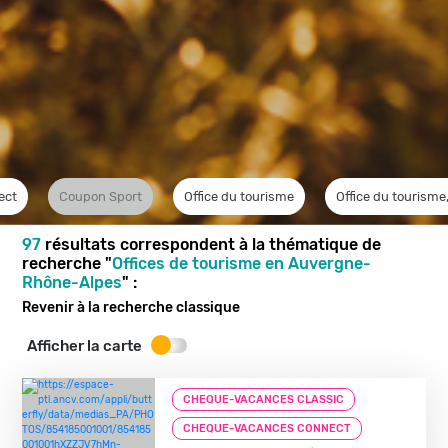
ect
Coupon Sport
Office du tourisme
Office du tourisme,
97
résultats correspondent à la thématique de
recherche "
Offices de tourisme en Auvergne-
Rhône-Alpes
" :
Revenir à la recherche classique
Afficher la carte
CHEQUE-VACANCES CLASSIC
CHEQUE-VACANCES CONNECT