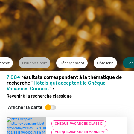
nnect
Coupon Sport
Hébergement
Hôtellerie
+ de
7 084
résultats correspondent à la thématique de
recherche "
Hôtels qui acceptent le Chèque-
Vacances Connect
" :
Revenir à la recherche classique
Afficher la carte
CHEQUE-VACANCES CLASSIC
CHEQUE-VACANCES CONNECT