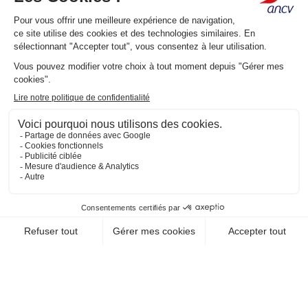
TERRES DE FRANCE -
HAMEAUX DES LACS
82230 Monclar De Quercy
EN SAVOIR +
CHEQUE-VACANCES CLASSIC
CHEQUE-VACANCES CONNECT
HÉBERGEMENT / RÉSIDENCE HÔTELIÈRE DE
TOURISME
TERRES DE FRANCE -
ROUEN FLAUBERT
76100 Rouen
EN SAVOIR +
CHEQUE-VACANCES CLASSIC
CHEQUE-VACANCES CONNECT