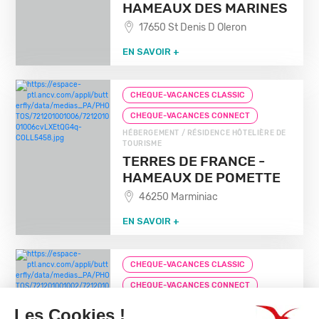
HAMEAUX DES MARINES
17650 St Denis D Oleron
EN SAVOIR +
CHEQUE-VACANCES CLASSIC
CHEQUE-VACANCES CONNECT
HÉBERGEMENT / RÉSIDENCE HÔTELIÈRE DE
TOURISME
TERRES DE FRANCE -
HAMEAUX DE POMETTE
46250 Marminiac
EN SAVOIR +
CHEQUE-VACANCES CLASSIC
CHEQUE-VACANCES CONNECT
HÉBERGEMENT / RÉSIDENCE HÔTELIÈRE DE
TOURISME