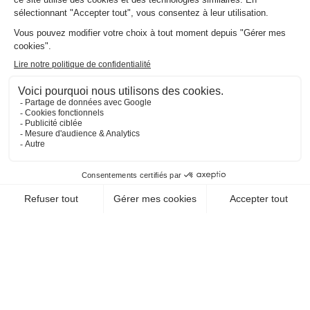
EN SAVOIR +
CHEQUE-VACANCES CLASSIC
HÉBERGEMENT / AIRE NATURELLE DE
CAMPING
CAMPING PETRA
PINZUTA
20290 Campile
EN SAVOIR +
CHEQUE-VACANCES CLASSIC
HÉBERGEMENT / CAMPING
ANGIE
20243 Prunelli Di Fiumorbo