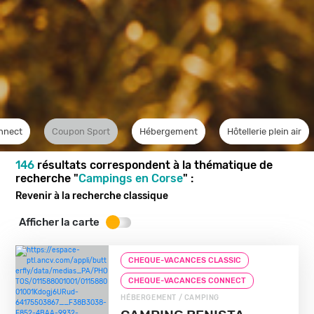
nnect
Coupon Sport
Hébergement
Hôtellerie plein air
146
résultats correspondent à la thématique de
recherche "
Campings en Corse
" :
Revenir à la recherche classique
Afficher la carte
CHEQUE-VACANCES CLASSIC
CHEQUE-VACANCES CONNECT
HÉBERGEMENT / CAMPING