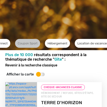
nnect
Coupon Sport
Hébergement
Location de vacance
Plus de 10 000
résultats correspondent à la
thématique de recherche "
Gîte
" :
Revenir à la recherche classique
Afficher la carte
CHEQUE-VACANCES CLASSIC
HÉBERGEMENT / REFUGE, GÎTES D'ÉTAPE,
GÎTE DE SÉJOUR
TERRE D'HORIZON