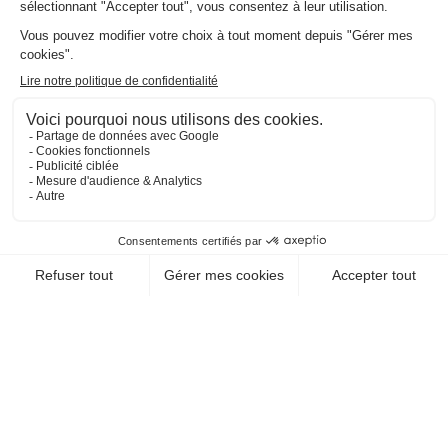
EN SAVOIR +
CHEQUE-VACANCES CLASSIC
HÉBERGEMENT / GÎTE
LA VILLA POP
37300 Joue Les Tours
EN SAVOIR +
CHEQUE-VACANCES CLASSIC
HÉBERGEMENT / GÎTE
HAMEAU DES CASCADES
39130 Bonlieu