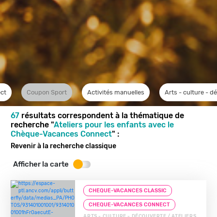
ct
Coupon Sport
Activités manuelles
Arts - culture - d
67
résultats correspondent à la thématique de
recherche "
Ateliers pour les enfants avec le
Chèque-Vacances Connect
" :
Revenir à la recherche classique
Afficher la carte
CHEQUE-VACANCES CLASSIC
CHEQUE-VACANCES CONNECT
ARTS - CULTURE - DÉCOUVERTE / ATELIERS