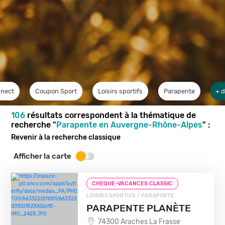
nect
Coupon Sport
Loisirs sportifs
Parapente
+ d
106
résultats correspondent à la thématique de
recherche "
Parapente en Auvergne-Rhône-Alpes
" :
Revenir à la recherche classique
Afficher la carte
CHEQUE-VACANCES CLASSIC
LOISIRS SPORTIFS / PARAPENTE
PARAPENTE PLANÈTE
74300 Araches La Frasse