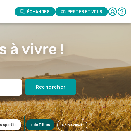
ÉCHANGES
PERTES ET VOLS
 à vivre !
Rechercher
rs sportifs
+ de Filtres
Réinitialiser