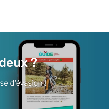
 deux ?
se d'évasion !