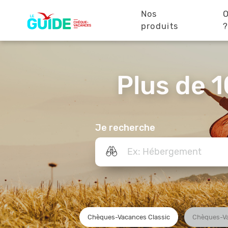
Navigation
Aller
au
Nos
O
principale
contenu
produits
principal
Plus de 1
Je recherche
Chèques-Vacances Classic
Chèques-V