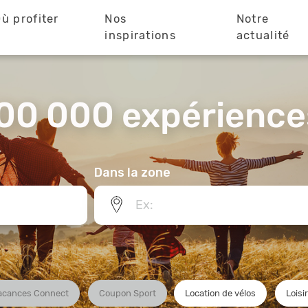
ù profiter
Nos
Notre
?
inspirations
actualité
00 000 expériences
Dans la zone
acances Connect
Coupon Sport
Location de vélos
Loisi