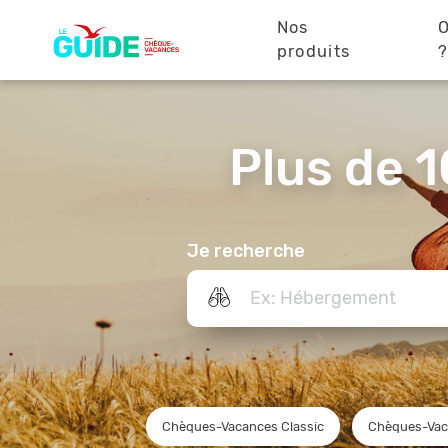
Navigation
Aller
au
Nos
O
principale
contenu
produits
principal
Plus de 1
Je recherche
Chèques-Vacances Classic
Chèques-Vac