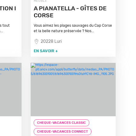
MEUBLÉ
ION I
A PIANATELLA - GÎTES DE
CORSE
s tout
Vous aimez les plages sauvages du Cap Corse
..
et la belle nature préservée ? Nos...
20228 Luri
EN SAVOIR +
CHEQUE-VACANCES CLASSIC
CHEQUE-VACANCES CONNECT