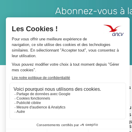
Abonnez-vous à la 
Lien
JE M'ABONNE
A propos 
L'ANCV
Le réseau
Les actus
Les Chèq
Vacances