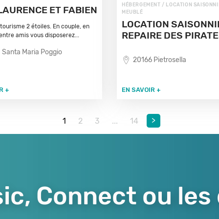
HÉBERGEMENT / LOCATION SAISONNI
LAURENCE ET FABIEN
MEUBLÉ
LOCATION SAISONNI
tourisme 2 étoiles. En couple, en
REPAIRE DES PIRAT
 entre amis vous disposerez...
 Santa Maria Poggio
20166 Pietrosella
R +
EN SAVOIR +
>
1
2
3
...
14
ic, Connect ou les