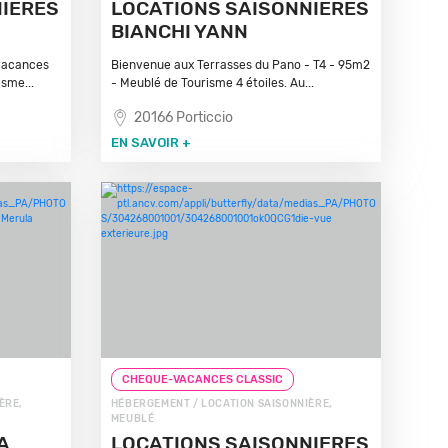
NIÈRES
LOCATIONS SAISONNIÈRES
BIANCHI YANN
 vacances
Bienvenue aux Terrasses du Pano - T4 - 95m2
isme...
- Meublé de Tourisme 4 étoiles. Au...
20166 Porticcio
EN SAVOIR +
CHEQUE-VACANCES CLASSIC
ÈRE,
HÉBERGEMENT / LOCATION SAISONNIÈRE,
MEUBLÉ
A
LOCATIONS SAISONNIERES