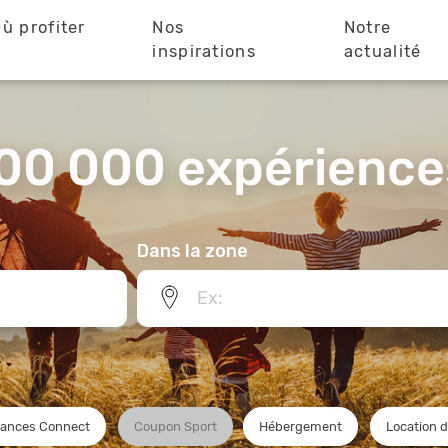
ù profiter
Nos
Notre
?
inspirations
actualité
00 000 expériences
Dans la zone
ances Connect
Coupon Sport
Hébergement
Location 