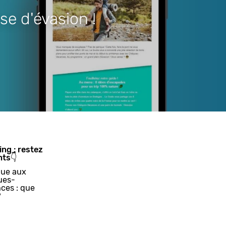
se d'évasion !
ing : restez
nts👇
ue aux
ues-
ces : que
?