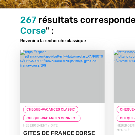
267
résultats corresponde
Corse
" :
Revenir à la recherche classique
CHEQUE-VACANCES CLASSIC
CHEQUE-
CHEQUE-VACANCES CONNECT
CHEQUE
HÉBERGEMENT / GÎTE
HÉBERGEME
MEUBLÉ
GITES DE FRANCE CORSE