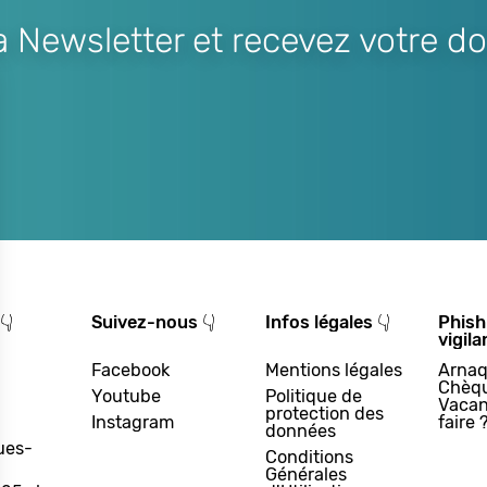
Newsletter et recevez votre do
👇
Suivez-nous 👇
Infos légales 👇
Phish
vigila
Facebook
Mentions légales
Arnaq
Chèq
Youtube
Politique de
Vacan
protection des
Instagram
faire 
données
ues-
Conditions
Générales