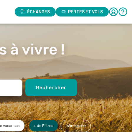
ÉCHANGES
PERTES ET VOLS
 à vivre !
Rechercher
de vacances
+ de Filtres
Réinitialiser