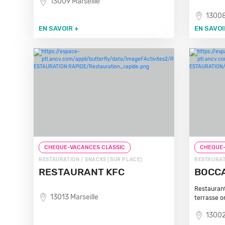
13009 Marseille
13008
EN SAVOIR +
EN SAVOI
CHEQUE-VACANCES CLASSIC
CHEQUE-
RESTAURATION / SNACKS (SUR PLACE)
RESTAURAT
RESTAURANT KFC
BOCC
Restaurant
13013 Marseille
terrasse o
13002