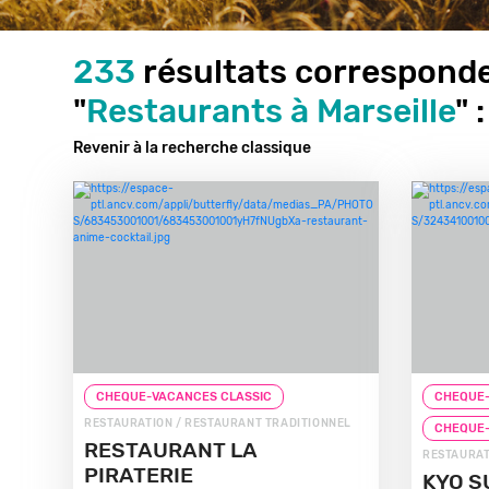
233
résultats corresponde
"
Restaurants à Marseille
" :
Revenir à la recherche classique
CHEQUE-VACANCES CLASSIC
CHEQUE-
RESTAURATION / RESTAURANT TRADITIONNEL
CHEQUE
RESTAURANT LA
RESTAURAT
PIRATERIE
KYO S