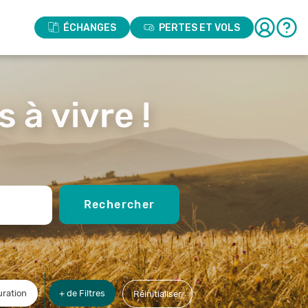
ÉCHANGES
PERTES ET VOLS
 à vivre !
Rechercher
ration
+ de Filtres
Réinitialiser