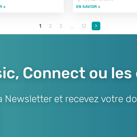
R +
EN SAVOIR +
>
1
2
3
...
12
ic, Connect ou les
Newsletter et recevez votre do