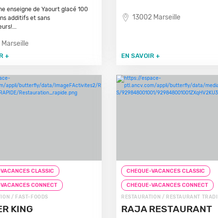
ne enseigne de Yaourt glacé 100
13002 Marseille
ns additifs et sans
urs!...
 Marseille
R +
EN SAVOIR +
VACANCES CLASSIC
CHEQUE-VACANCES CLASSIC
-VACANCES CONNECT
CHEQUE-VACANCES CONNECT
ION / FAST-FOODS
RESTAURATION / RESTAURANT TRAD
R KING
RAJA RESTAURANT