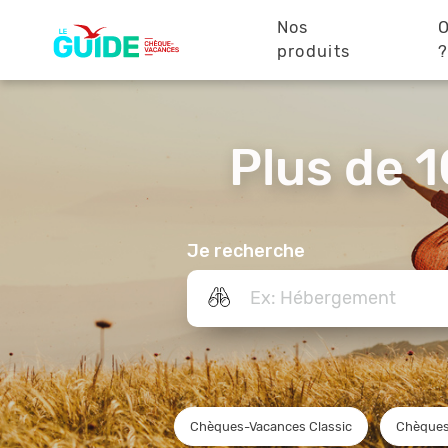
Navigation
Aller
au
Nos
O
principale
contenu
produits
principal
Plus de 1
Je recherche
Chèques-Vacances Classic
Chèques