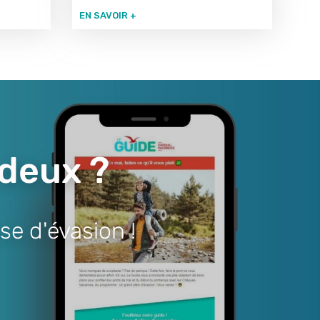
EN SAVOIR +
 deux ?
se d'évasion !