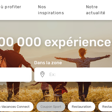
ù profiter
Nos
Notre
?
inspirations
actualité
00 000 expériences
Dans la zone
-Vacances Connect
Coupon Sport
Restauration
Restau