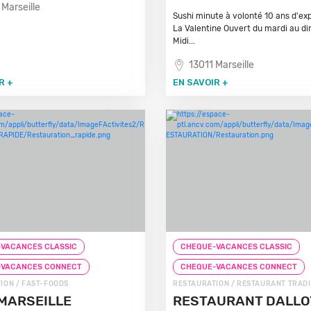
 Marseille
Sushi minute à volonté 10 ans d'ex
La Valentine Ouvert du mardi au d
Midi...
13011 Marseille
R +
EN SAVOIR +
VACANCES CLASSIC
CHEQUE-VACANCES CLASSIC
-VACANCES CONNECT
CHEQUE-VACANCES CONNECT
ION / FAST-FOODS
RESTAURATION / RESTAURANT TRAD
MARSEILLE
RESTAURANT DALL