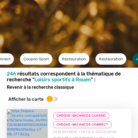
nnect
Coupon Sport
Restauration
Restauration
+
246
résultats correspondent à la thématique de
recherche "
Loisirs sportifs à Rouen
" :
Revenir à la recherche classique
Afficher la carte
CHEQUE-VACANCES CLASSIC
CHEQUE-VACANCES CONNECT
HÉBERGEMENT / HÔTELS-RESTAURANT