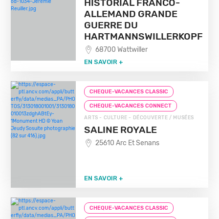
HISTORIAL FRANCO-
ALLEMAND GRANDE
GUERRE DU
HARTMANNSWILLERKOPF
68700 Wattwiller
EN SAVOIR +
CHEQUE-VACANCES CLASSIC
CHEQUE-VACANCES CONNECT
ARTS - CULTURE - DÉCOUVERTE / MUSÉES
SALINE ROYALE
25610 Arc Et Senans
EN SAVOIR +
CHEQUE-VACANCES CLASSIC