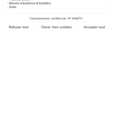
CHEQUE-VACANCES CLASSIC
CHEQUE-VACANCES CONNECT
ARTS - CULTURE - DÉCOUVERTE / MUSÉES
MUSEE GALLO ROMAIN
69005 Lyon
EN SAVOIR +
CHEQUE-VACANCES CLASSIC
ARTS - CULTURE - DÉCOUVERTE / MUSÉES
SOIERIE VIVANTE
69004 Lyon
EN SAVOIR +