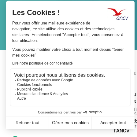
Lien
JE M'ABONNE
A propos 
L'ANCV
Le réseau
Les actus
Les Chèq
Vacances
Départ 18:
programm
l'ANCV