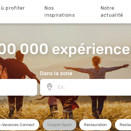
ù profiter
Nos
Notre
?
inspirations
actualité
00 000 expériences
Dans la zone
-Vacances Connect
Coupon Sport
Restauration
Restau