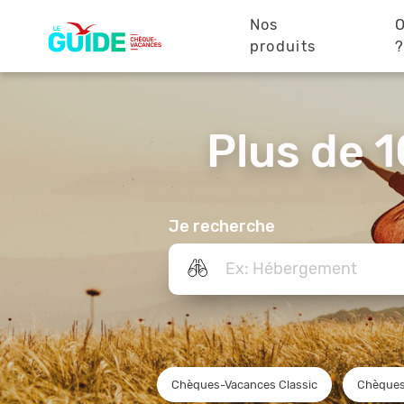
Navigation
Aller
au
Nos
O
principale
contenu
produits
principal
Plus de 1
Je recherche
Chèques-Vacances Classic
Chèques