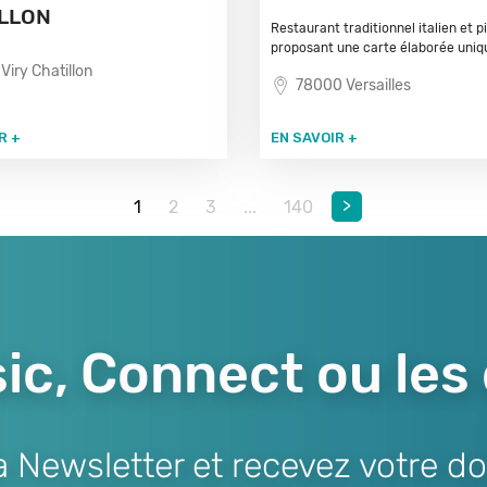
LLON
Restaurant traditionnel italien et p
proposant une carte élaborée uniq
Viry Chatillon
78000 Versailles
R +
EN SAVOIR +
>
1
2
3
...
140
ic, Connect ou les
Newsletter et recevez votre do