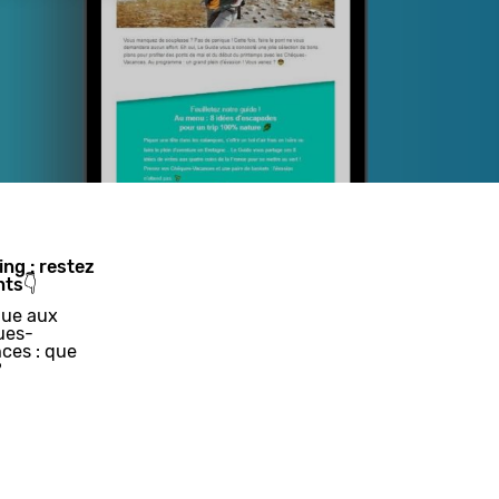
ing : restez
nts👇
ue aux
ues-
ces : que
?