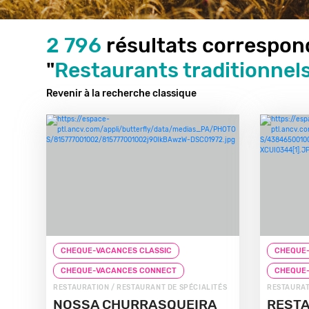
2 796
résultats correspon
"
Restaurants traditionnel
Revenir à la recherche classique
CHEQUE-VACANCES CLASSIC
CHEQUE-
CHEQUE-VACANCES CONNECT
CHEQUE
RESTAURATION / RESTAURANT DE SPÉCIALITÉS
RESTAURAT
NOSSA CHURRASQUEIRA
REST