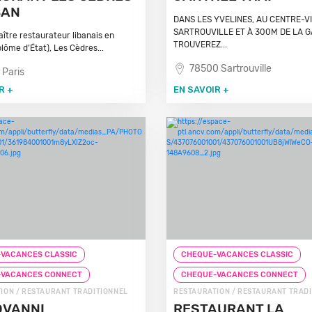
BAN
DANS LES YVELINES, AU CENTRE-V
SARTROUVILLE ET À 300M DE LA G
ître restaurateur libanais en
TROUVEREZ...
lôme d’État), Les Cèdres...
78500 Sartrouville
 Paris
R +
EN SAVOIR +
VACANCES CLASSIC
CHEQUE-VACANCES CLASSIC
-VACANCES CONNECT
CHEQUE-VACANCES CONNECT
ION / RESTAURANT TRADITIONNEL
RESTAURATION / RESTAURANT TRAD
OVANNI
RESTAURANT LA