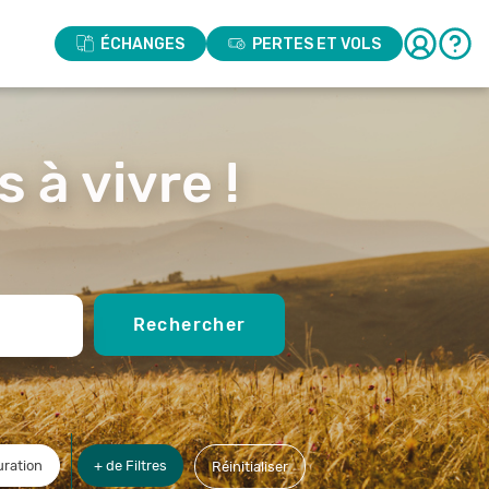
ÉCHANGES
PERTES ET VOLS
 à vivre !
Rechercher
ration
+ de Filtres
Réinitialiser