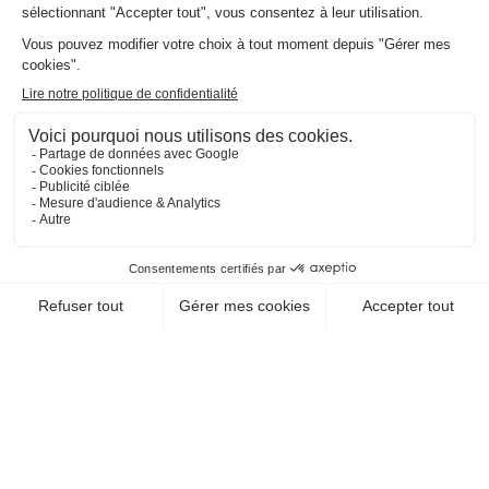
EN SAVOIR +
1
Team Classic,
Connect ou
les deux ?
Abonnez-vous à la