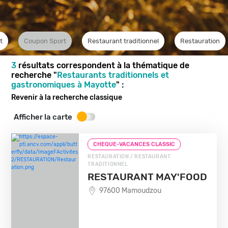
t
Coupon Sport
Restaurant traditionnel
Restauration
3
résultats correspondent à la thématique de
recherche "
Restaurants traditionnels et
gastronomiques à Mayotte
" :
Revenir à la recherche classique
Afficher la carte
CHEQUE-VACANCES CLASSIC
RESTAURATION / RESTAURANT
TRADITIONNEL
RESTAURANT MAY'FOOD
97600 Mamoudzou