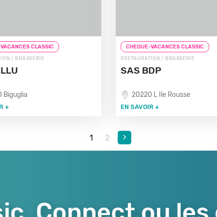
VACANCES CLASSIC
CHEQUE-VACANCES CLASSIC
ION / BRASSERIE
RESTAURATION / BRASSERIE
ELLU
SAS BDP
 Biguglia
20220 L Ile Rousse
R +
EN SAVOIR +
>
1
2
ic, Connect ou les