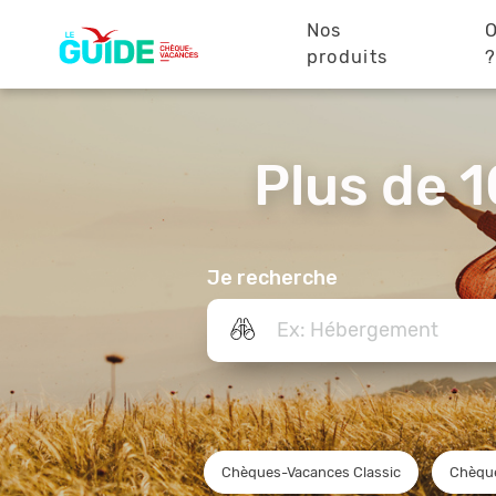
Navigation
Aller
au
Nos
O
principale
contenu
produits
principal
Plus de 1
Je recherche
Chèques-Vacances Classic
Chèqu