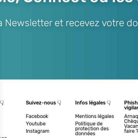
Newsletter et recevez votre do
👇
Suivez-nous 👇
Infos légales 👇
Phish
vigila
Facebook
Mentions légales
Arnaq
Chèq
Youtube
Politique de
Vacan
protection des
Instagram
faire 
données