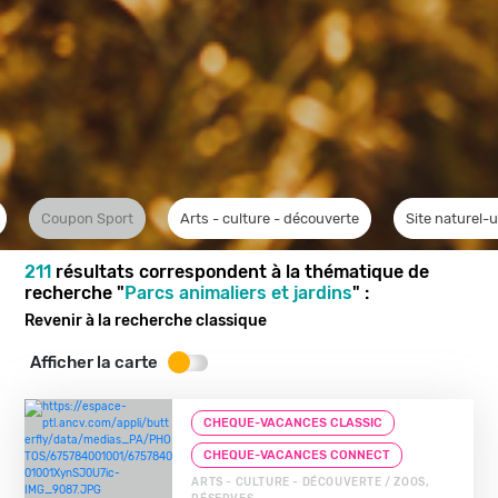
Coupon Sport
Arts - culture - découverte
Site naturel-
211
résultats correspondent à la thématique de
recherche "
Parcs animaliers et jardins
" :
Revenir à la recherche classique
Afficher la carte
CHEQUE-VACANCES CLASSIC
CHEQUE-VACANCES CONNECT
ARTS - CULTURE - DÉCOUVERTE / ZOOS,