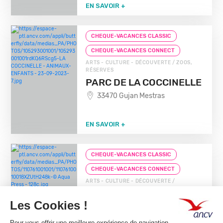
EN SAVOIR +
CHEQUE-VACANCES CLASSIC
CHEQUE-VACANCES CONNECT
ARTS - CULTURE - DÉCOUVERTE / ZOOS,
RÉSERVES
PARC DE LA COCCINELLE
33470 Gujan Mestras
EN SAVOIR +
CHEQUE-VACANCES CLASSIC
CHEQUE-VACANCES CONNECT
ARTS - CULTURE - DÉCOUVERTE /
AQUARIUMS, VIVARIUMS
OCEARIUM DU CROISIC
44490 Le Croisic