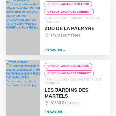
CHEQUE-VACANCES CLASSIC
CHEQUE-VACANCES CONNECT
ARTS - CULTURE - DÉCOUVERTE / ZOOS,
RÉSERVES
ZOO DE LA PALMYRE
17570 Les Mathes
EN SAVOIR +
CHEQUE-VACANCES CLASSIC
CHEQUE-VACANCES CONNECT
ARTS - CULTURE - DÉCOUVERTE / PARCS
NATURELS
LES JARDINS DES
MARTELS
81500 Giroussens
EN SAVOIR +