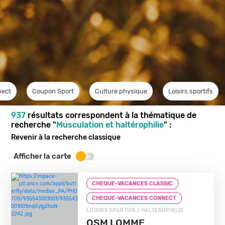
nect
Coupon Sport
Culture physique
Loisirs sportifs
937
résultats correspondent à la thématique de
recherche "
Musculation et haltérophilie
" :
Revenir à la recherche classique
Afficher la carte
CHEQUE-VACANCES CLASSIC
CHEQUE-VACANCES CONNECT
LOISIRS SPORTIFS / HALTÉROPHILIE
OSM LOMME