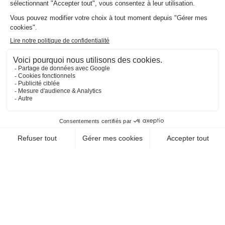
EN SAVOIR +
COUPON SPORT
LOISIRS SPORTIFS / CULTURE PHYSIQUE
LIBERTY GYM
MONTELIMAR
26200 Montelimar
EN SAVOIR +
CHEQUE-VACANCES CLASSIC
LOISIRS SPORTIFS / MUSCULATION
LA RUCHE AUX SPORTS
31650 St Orens De Gameville