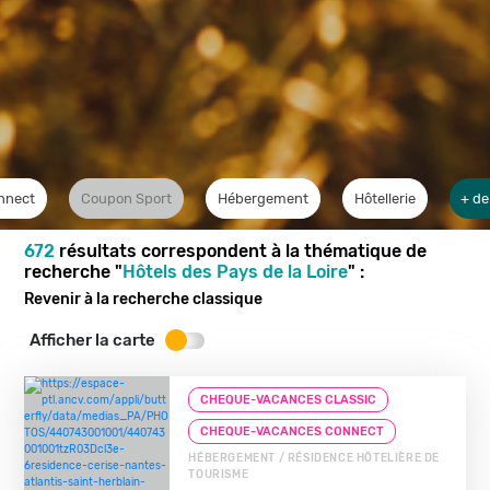
nnect
Coupon Sport
Hébergement
Hôtellerie
+ de
672
résultats correspondent à la thématique de
recherche "
Hôtels des Pays de la Loire
" :
Revenir à la recherche classique
Afficher la carte
CHEQUE-VACANCES CLASSIC
CHEQUE-VACANCES CONNECT
HÉBERGEMENT / RÉSIDENCE HÔTELIÈRE DE
TOURISME