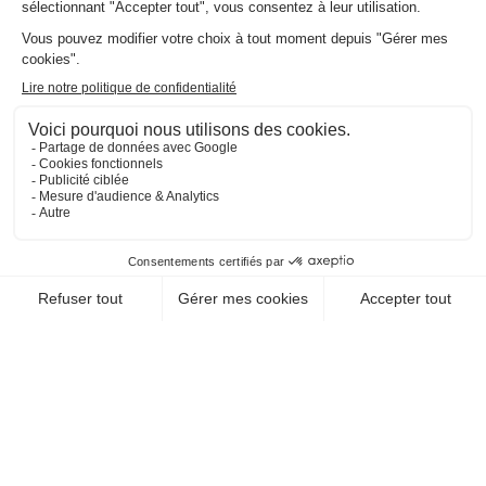
EN SAVOIR +
CHEQUE-VACANCES CLASSIC
HÉBERGEMENT / RÉSIDENCE HÔTELIÈRE DE
TOURISME
RESIDENCE DE TOURISME
LE HAMEAU L'OCEAN
85270 St Hilaire De Riez
EN SAVOIR +
CHEQUE-VACANCES CLASSIC
CHEQUE-VACANCES CONNECT
HÉBERGEMENT / HÔTELS
HOTEL LE CANTER
49400 Saumur