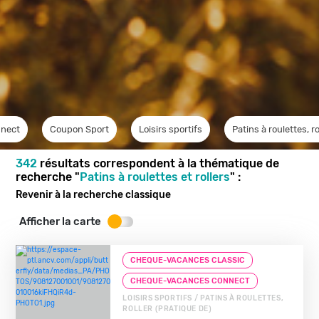
nect
Coupon Sport
Loisirs sportifs
Patins à roulettes, ro
342
résultats correspondent à la thématique de
recherche "
Patins à roulettes et rollers
" :
Revenir à la recherche classique
Afficher la carte
CHEQUE-VACANCES CLASSIC
CHEQUE-VACANCES CONNECT
LOISIRS SPORTIFS / PATINS À ROULETTES,
ROLLER (PRATIQUE DE)