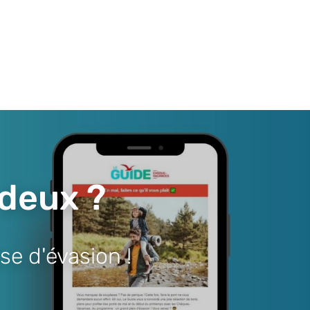
 deux ?
se d'évasion !