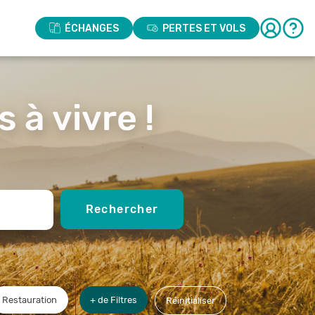
ÉCHANGES
PERTES ET VOLS
 à vivre !
Rechercher
Restauration
+ de Filtres
Réinitialiser