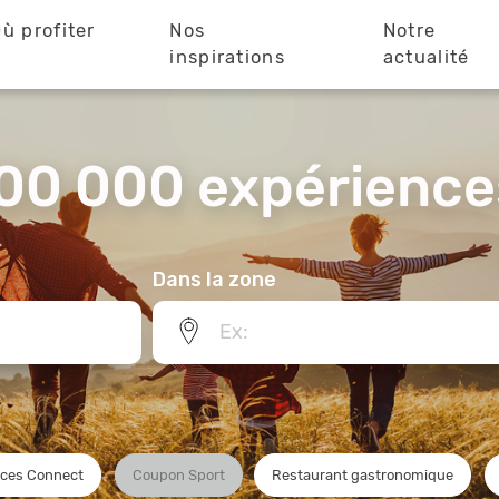
ù profiter
Nos
Notre
?
inspirations
actualité
00 000 expériences
Dans la zone
ces Connect
Coupon Sport
Restaurant gastronomique