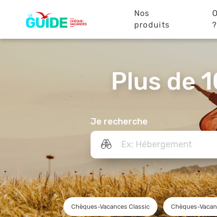
Navigation
Aller
au
Nos
O
principale
contenu
produits
principal
Plus de 1
Je recherche
Chèques-Vacances Classic
Chèques-Vacan