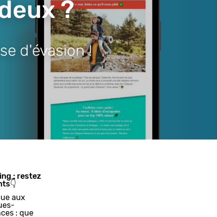
 deux ?
se d'évasion !
ing : restez
nts👇
ue aux
ues-
ces : que