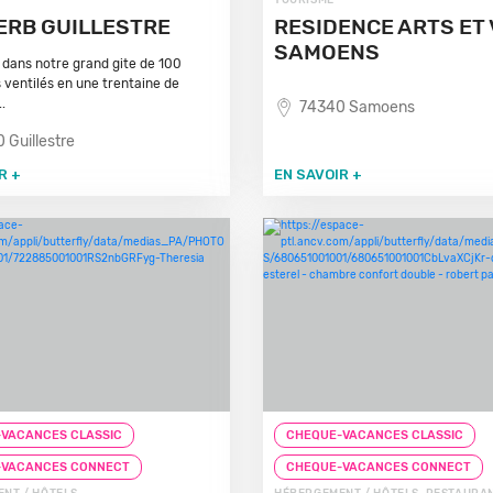
TOURISME
ERB GUILLESTRE
RESIDENCE ARTS ET 
SAMOENS
dans notre grand gite de 100
ventilés en une trentaine de
.
74340 Samoens
 Guillestre
R +
EN SAVOIR +
VACANCES CLASSIC
CHEQUE-VACANCES CLASSIC
-VACANCES CONNECT
CHEQUE-VACANCES CONNECT