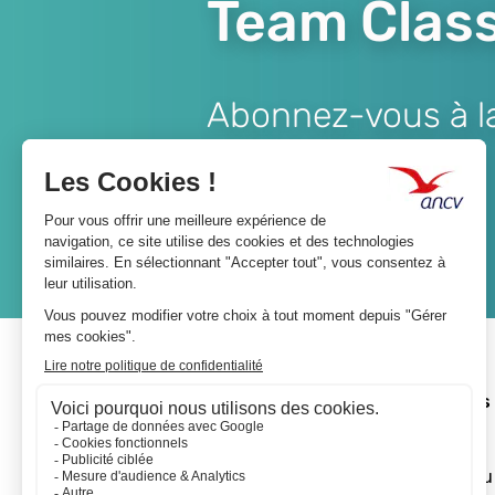
Team Class
Abonnez-vous à la 
Lien
JE M'ABONNE
A propos 
L'ANCV
Le réseau