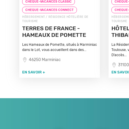
CHEQUE-VACANCES CLASSIC
CHEQUE-
CHEQUE-VACANCES CONNECT
CHEQUE
HÉBERGEMENT / RÉSIDENCE HÔTELIÈRE DE
HÉBERGEME
TOURISME
TOURISME
TERRES DE FRANCE -
HÔTEL
HAMEAUX DE POMETTE
THIB
Les Hameaux de Pomette, situés à Marminiac
La Résiden
dans le Lot, vous accueillent dans des...
Toulouse, 
D’accès...
46250 Marminiac
31100
EN SAVOIR +
EN SAVOI