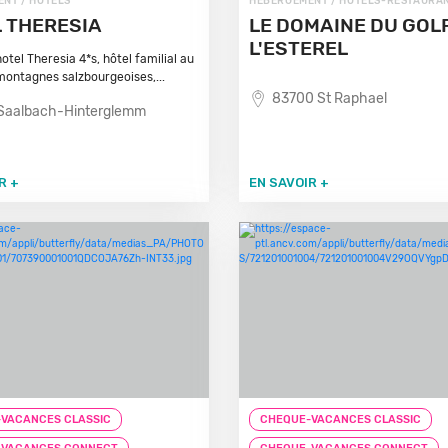
NT / HÔTELS
HÉBERGEMENT / HÔTELS-RESTAURA
 THERESIA
LE DOMAINE DU GOL
L'ESTEREL
otel Theresia 4*s, hôtel familial au
ontagnes salzbourgeoises,...
83700 St Raphael
Saalbach-Hinterglemm
R +
EN SAVOIR +
VACANCES CLASSIC
CHEQUE-VACANCES CLASSIC