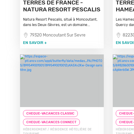
TERRES DE FRANCE -
TERRE
NATURA RESORT PESCALIS
HAMEA
Natura Resort Pescalis, situé à Moncoutant,
Les Hameau
dans les Deux-Sèvres, est un domaine...
Quercy dan
79320 Moncoutant Sur Sevre
82230
EN SAVOIR +
EN SAVOI
CHEQUE-VACANCES CLASSIC
CHEQUE-
CHEQUE-VACANCES CONNECT
CHEQUE
HÉBERGEMENT / RÉSIDENCE HÔTELIÈRE DE
HÉBERGEME