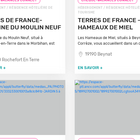
-VACANCES CONNECT
CHEQUE-VACANCES CONNECT
NT / RÉSIDENCE HÔTELIÈRE DE
HÉBERGEMENT / RÉSIDENCE HÔTELIÈ
TOURISME
S DE FRANCE-
TERRES DE FRANCE 
NE DU MOULIN NEUF
HAMEAUX DE MIEL
 du Moulin Neuf, situé à
Les Hameaux de Miel, situés à Beyn
en-Terre dans le Morbihan, est
Corrèze, vous accueillent dans un c
19190 Beynat
 Rochefort En Terre
R +
EN SAVOIR +