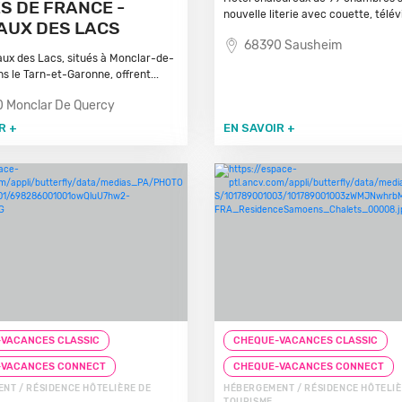
S DE FRANCE -
nouvelle literie avec couette, télévi
UX DES LACS
68390 Sausheim
x des Lacs, situés à Monclar-de-
s le Tarn-et-Garonne, offrent...
 Monclar De Quercy
R +
EN SAVOIR +
VACANCES CLASSIC
CHEQUE-VACANCES CLASSIC
-VACANCES CONNECT
CHEQUE-VACANCES CONNECT
NT / RÉSIDENCE HÔTELIÈRE DE
HÉBERGEMENT / RÉSIDENCE HÔTELIÈ