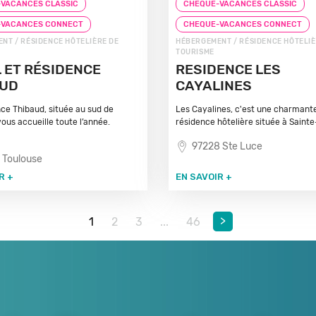
VACANCES CLASSIC
CHEQUE-VACANCES CLASSIC
-VACANCES CONNECT
CHEQUE-VACANCES CONNECT
NT / RÉSIDENCE HÔTELIÈRE DE
HÉBERGEMENT / RÉSIDENCE HÔTELIÈ
TOURISME
 ET RÉSIDENCE
RESIDENCE LES
AUD
CAYALINES
ce Thibaud, située au sud de
Les Cayalines, c'est une charmant
vous accueille toute l’année.
résidence hôtelière située à Sainte
97228 Ste Luce
 Toulouse
R +
EN SAVOIR +
>
1
2
3
...
46