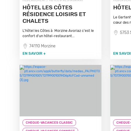
HÉBERGEMENT / HÔTELS-RESTAURANT
HÉBERGEME
HÔTEL LES CÔTES
HÔTEL
RÉSIDENCE LOISIRS ET
Le Gartenh
CHALETS
cœur des m
L'hôtel les Côtes à Morzine Avoriaz c'est le
5753 
confort d'un hôtel-restaurant...
74110 Morzine
EN SAVOIR +
EN SAVOI
CHEQUE-VACANCES CLASSIC
CHEQUE-