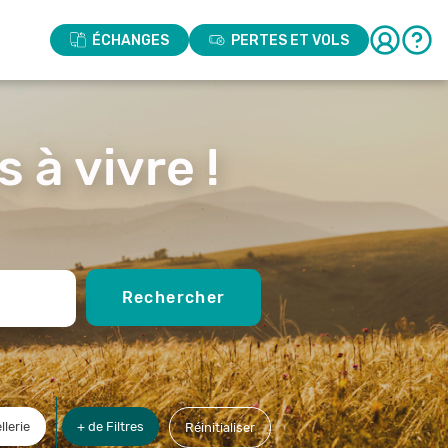
ÉCHANGES
PERTES ET VOLS
 à vivre !
Rechercher
llerie
+ de Filtres
Réinitialiser