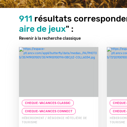
911
résultats corresponden
aire de jeux
" :
Revenir à la recherche classique
CHEQUE-VACANCES CLASSIC
CHEQUE-
CHEQUE-VACANCES CONNECT
CHEQUE
HÉBERGEMENT / RÉSIDENCE HÔTELIÈRE DE
HÉBERGEME
TOURISME
TOURISME