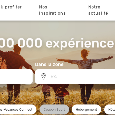
ù profiter
Nos
Notre
?
inspirations
actualité
00 000 expériences
Dans la zone
s-Vacances Connect
Coupon Sport
Hébergement
Hôte