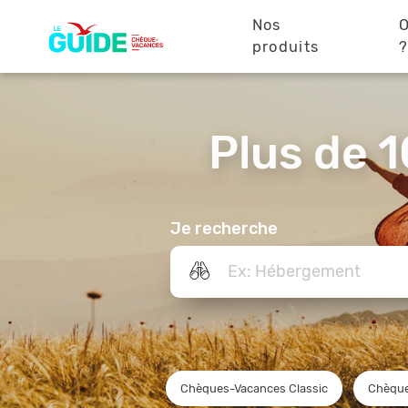
Navigation
Aller
au
Nos
O
principale
contenu
produits
principal
Plus de 1
Je recherche
Chèques-Vacances Classic
Chèque