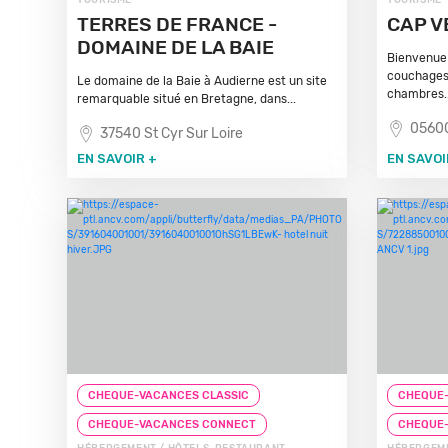
TOURISME
TOURISME
TERRES DE FRANCE -
CAP V
DOMAINE DE LA BAIE
Bienvenue 
couchages 
Le domaine de la Baie à Audierne est un site
chambres..
remarquable situé en Bretagne, dans...
05600
37540 St Cyr Sur Loire
EN SAVOIR +
EN SAVOI
CHEQUE-VACANCES CLASSIC
CHEQUE-
CHEQUE-VACANCES CONNECT
CHEQUE