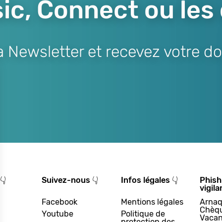
ic, Connect ou les
Newsletter et recevez votre do
👇
Suivez-nous 👇
Infos légales 👇
Phish
vigila
Facebook
Mentions légales
Arnaq
Chèq
Youtube
Politique de
Vacan
protection des