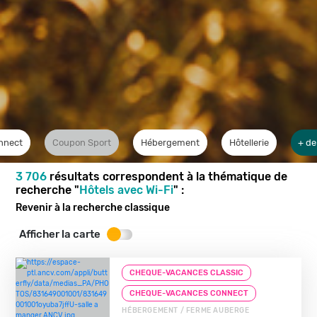
nnect
Coupon Sport
Hébergement
Hôtellerie
+ de
3 706
résultats correspondent à la thématique de
recherche "
Hôtels avec Wi-Fi
" :
Revenir à la recherche classique
Afficher la carte
CHEQUE-VACANCES CLASSIC
CHEQUE-VACANCES CONNECT
HÉBERGEMENT / FERME AUBERGE