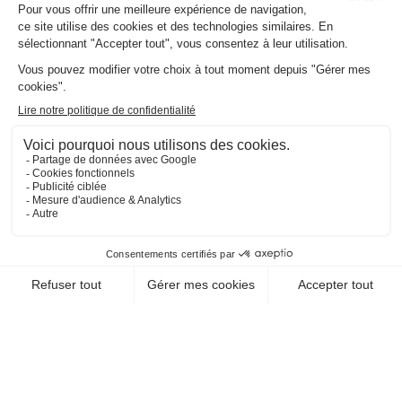
HAMEAUX DES LACS
82230 Monclar De Quercy
EN SAVOIR +
CHEQUE-VACANCES CLASSIC
CHEQUE-VACANCES CONNECT
HÉBERGEMENT / RÉSIDENCE HÔTELIÈRE DE
TOURISME
TERRES DE FRANCE -
ROUEN FLAUBERT
76100 Rouen
EN SAVOIR +
CHEQUE-VACANCES CLASSIC
CHEQUE-VACANCES CONNECT
HÉBERGEMENT / RÉSIDENCE HÔTELIÈRE DE
TOURISME