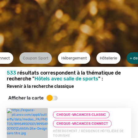
nnect
Coupon Sport
Hébergement
Hôtellerie
+ de
533
résultats correspondent à la thématique de
recherche "
Hôtels avec salle de sports
" :
Revenir à la recherche classique
Afficher la carte
CHEQUE-VACANCES CLASSIC
CHEQUE-VACANCES CONNECT
HÉBERGEMENT / RÉSIDENCE HÔTELIÈRE DE
TOURISME