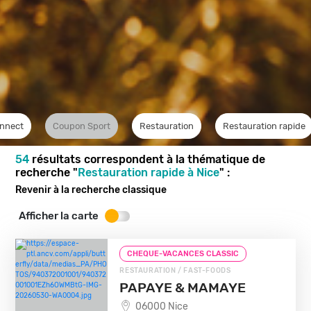
nnect
Coupon Sport
Restauration
Restauration rapide
54
résultats correspondent à la thématique de
recherche "
Restauration rapide à Nice
" :
Revenir à la recherche classique
Afficher la carte
CHEQUE-VACANCES CLASSIC
RESTAURATION / FAST-FOODS
PAPAYE & MAMAYE
06000 Nice