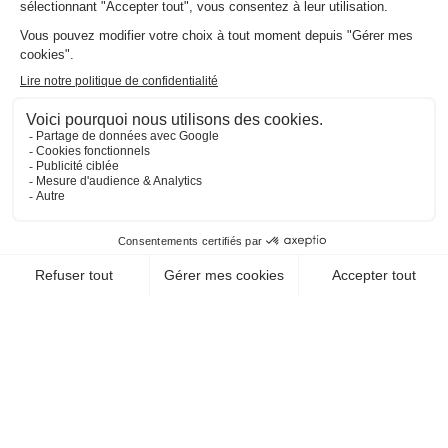
EN SAVOIR +
CHEQUE-VACANCES CLASSIC
RESTAURATION / FAST-FOODS
RESTAURANT
MCDONALD'S
06300 Nice
EN SAVOIR +
CHEQUE-VACANCES CLASSIC
RESTAURATION / SNACKS (SUR PLACE)
GREEN BAGEL CAFE
06200 Nice