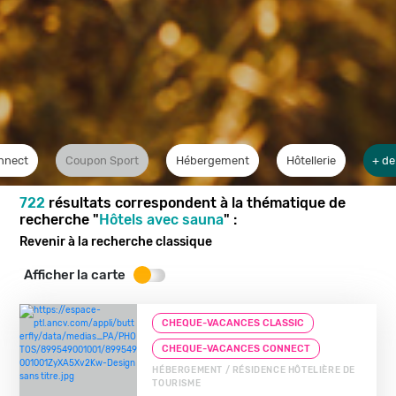
nnect
Coupon Sport
Hébergement
Hôtellerie
+ de
722
résultats correspondent à la thématique de
recherche "
Hôtels avec sauna
" :
Revenir à la recherche classique
Afficher la carte
CHEQUE-VACANCES CLASSIC
CHEQUE-VACANCES CONNECT
HÉBERGEMENT / RÉSIDENCE HÔTELIÈRE DE
TOURISME