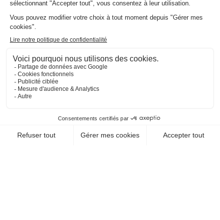
EN SAVOIR +
CHEQUE-VACANCES CLASSIC
CHEQUE-VACANCES CONNECT
HÉBERGEMENT / HÔTELS-RESTAURANT
HÔTEL RESTAURANT AU
LION ROUGE
68870 Bartenheim
EN SAVOIR +
CHEQUE-VACANCES CLASSIC
HÉBERGEMENT / HÔTELS-RESTAURANT
HOTEL GOLDEN TULIP
68390 Sausheim