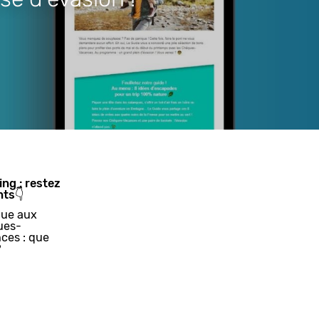
ing : restez
nts👇
ue aux
ues-
ces : que
?