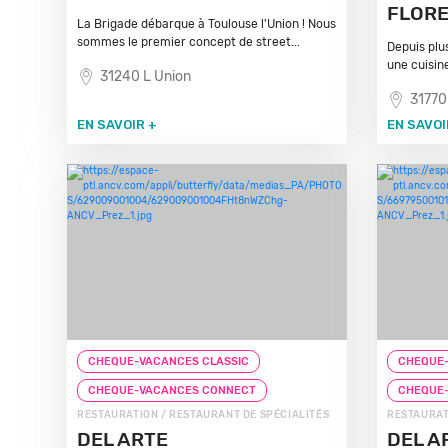
FLOR
La Brigade débarque à Toulouse l'Union ! Nous
sommes le premier concept de street...
Depuis plu
une cuisin
31240 L Union
31770
EN SAVOIR +
EN SAVOI
CHEQUE-VACANCES CLASSIC
CHEQUE-
CHEQUE-VACANCES CONNECT
CHEQUE
RESTAURATION / RESTAURANT DE SPÉCIALITÉS
RESTAURAT
DEL ARTE
DEL A