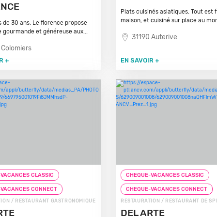
ENCE
Plats cuisinés asiatiques. Tout est f
maison, et cuisiné sur place au mo
s de 30 ans, Le florence propose
e gourmande et généreuse aux...
31190 Auterive
 Colomiers
R +
EN SAVOIR +
VACANCES CLASSIC
CHEQUE-VACANCES CLASSIC
-VACANCES CONNECT
CHEQUE-VACANCES CONNECT
ION / RESTAURANT GASTRONOMIQUE
RESTAURATION / RESTAURANT DE SP
RTE
DEL ARTE