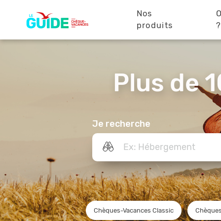
Navigation
Aller
au
Nos
O
principale
contenu
produits
principal
Plus de 1
Je recherche
Chèques-Vacances Classic
Chèques