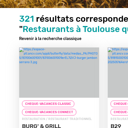
321
résultats corresponde
"
Restaurants à Toulouse 
Revenir à la recherche classique
CHEQUE-VACANCES CLASSIC
CHEQUE-
CHEQUE-VACANCES CONNECT
CHEQUE
RESTAURATION / RESTAURANT TRADITIONNEL
RESTAURAT
BURG' & GRILL
B29