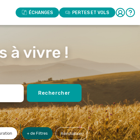
ÉCHANGES
PERTES ET VOLS
 à vivre !
Rechercher
ration
+ de Filtres
Réinitialiser