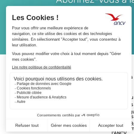
Lien
JE M'ABONNE
A propos 
L'ANCV
Le réseau
Les actus
Les Chèq
Vacances
Départ 18:
programm
l'ANCV