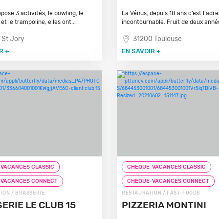
pose 3 activités, le bowling, le
La Vénus, depuis 18 ans c’est l'adr
t le trampoline, elles ont...
incontournable. Fruit de deux année
 St Jory
31200 Toulouse
R +
EN SAVOIR +
VACANCES CLASSIC
CHEQUE-VACANCES CLASSIC
-VACANCES CONNECT
CHEQUE-VACANCES CONNECT
ION / BRASSERIE
RESTAURATION / FAST-FOODS
ERIE LE CLUB 15
PIZZERIA MONTINI