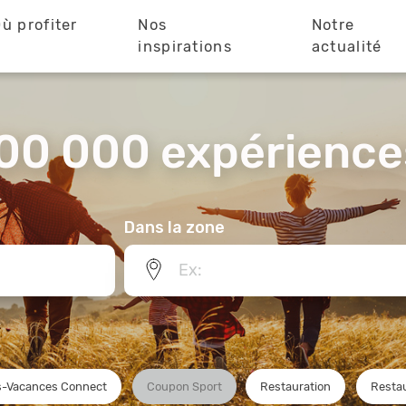
ù profiter
Nos
Notre
?
inspirations
actualité
00 000 expériences
Dans la zone
-Vacances Connect
Coupon Sport
Restauration
Restau