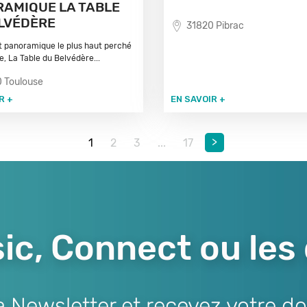
AMIQUE LA TABLE
LVÉDÈRE
31820 Pibrac
 panoramique le plus haut perché
e, La Table du Belvédère...
 Toulouse
R +
EN SAVOIR +
>
1
2
3
...
17
ic, Connect ou les
Newsletter et recevez votre do