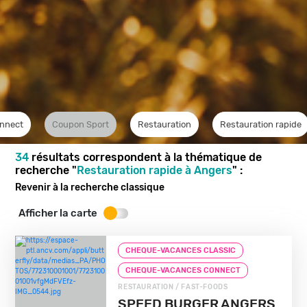
nnect
Coupon Sport
Restauration
Restauration rapide
34
résultats correspondent à la thématique de
recherche "
Restauration rapide à Angers
" :
Revenir à la recherche classique
Afficher la carte
CHEQUE-VACANCES CLASSIC
CHEQUE-VACANCES CONNECT
RESTAURATION / FAST-FOODS
SPEED BURGER ANGERS